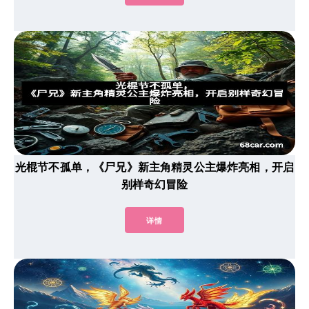
光棍节不孤单，《尸兄》新主角精灵公主爆炸亮相，开启
别样奇幻冒险
详情