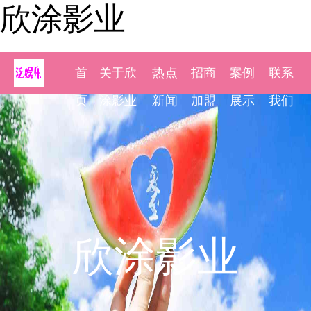
欣涂影业
首
关于欣
热点
招商
案例
联系
页
涂影业
新闻
加盟
展示
我们
欣涂影业