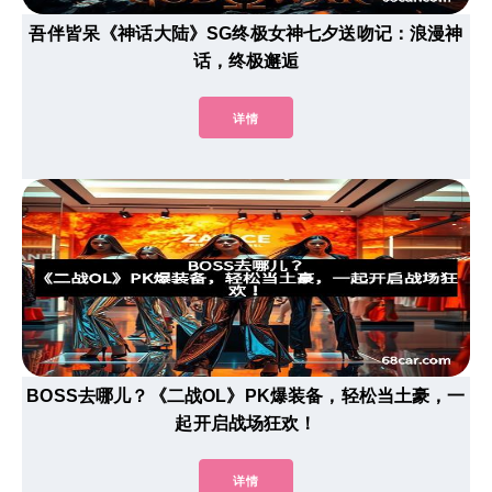
吾伴皆呆《神话大陆》SG终极女神七夕送吻记：浪漫神
话，终极邂逅
详情
BOSS去哪儿？《二战OL》PK爆装备，轻松当土豪，一
起开启战场狂欢！
详情