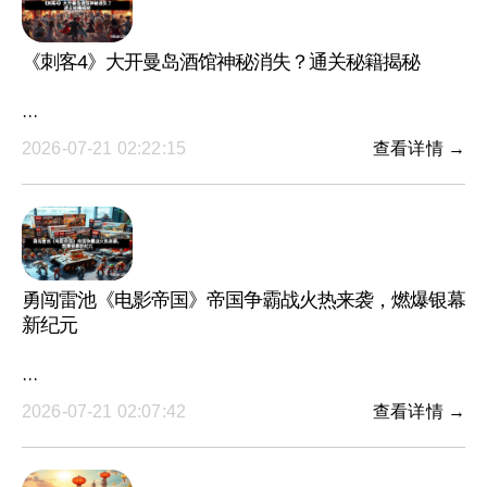
《刺客4》大开曼岛酒馆神秘消失？通关秘籍揭秘
···
2026-07-21 02:22:15
查看详情 →
勇闯雷池《电影帝国》帝国争霸战火热来袭，燃爆银幕
新纪元
···
2026-07-21 02:07:42
查看详情 →